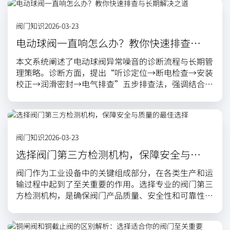
等主要阀型，并指出选型需综合考虑设定压力、流量能
力、材料兼容性及介质特性。此外，通过介绍典型应用
阀门知识
2026-03-23
场景，并结合安装、维护要点与故障排查指南，辅以实
际改造案例，论证了合理配置与维护安全阀对于提升系
电动球阀一直响怎么办？教你快速排查与
统可靠性、延长设备寿命及降低综合运维成本的重要价
长期解决之道
本文系统阐述了电动球阀异常噪音的诊断流程与长期管
值。
理策略。诊断方面，提出“听诊定位→断电检查→安装
校正→润滑密封→电气排查”五步排查法，强调结合声
音特征、手动测试与仪器检测进行精准判断。长期管理
上，建议建立定期维护制度、优化备件管理、推动技术
升级与加强人员培训，形成预防性维护体系。全文旨在
帮助用户从被动维修转向主动管理，彻底解决电动球阀
阀门知识
2026-03-23
噪音问题。
选择阀门第三方检测机构，保障安全与质
量的最佳选择
阀门作为工业设备中的关键组成部分，在各类生产和运
输过程中起到了至关重要的作用。选择专业的阀门第三
方检测机构，是确保阀门产品质量、安全性和可靠性的
有效途径。本文将深入探讨阀门第三方检测机构的重要
性，以及如何选择合适的检测服务，帮助企业提升产品
质量与竞争力。