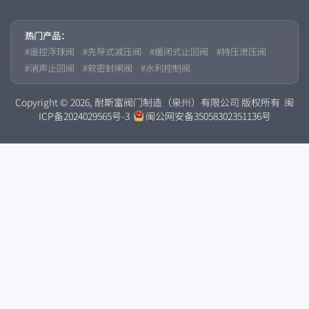
热门产品：
遥控浮球阀
先导式减压阀
缓闭式止回阀
持压泄压阀
消声止回阀
软密封闸阀
水利控制阀
Copyright © 2026, 耐斯富阀门制造（泉州）有限公司 版权所有
闽
ICP备2024029565号-3
闽公网安备35058302351136号