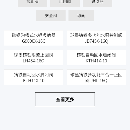
截止阀
止回阀
过滤器
安全阀
球阀
碳钢沟槽式水锤吸纳器
球墨铸铁多功能水泵控制阀
G9000X-16C
JD745X-16Q
球墨铸铁限流止回阀
铸铁自动回水启闭阀
LH45X-16Q
KTH41X-10
铸铁自动回水启闭阀
球墨铸铁多功能三合一止回
KTH11X-10
阀 JHL-16Q
查看更多