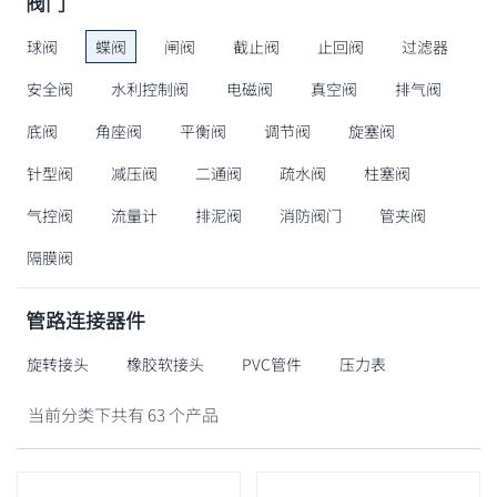
阀门
球阀
蝶阀
闸阀
截止阀
止回阀
过滤器
安全阀
水利控制阀
电磁阀
真空阀
排气阀
底阀
角座阀
平衡阀
调节阀
旋塞阀
针型阀
减压阀
二通阀
疏水阀
柱塞阀
气控阀
流量计
排泥阀
消防阀门
管夹阀
隔膜阀
管路连接器件
旋转接头
橡胶软接头
PVC管件
压力表
当前分类下共有 63 个产品