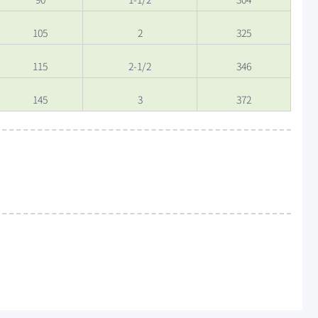
105
2
325
115
2-1/2
346
145
3
372