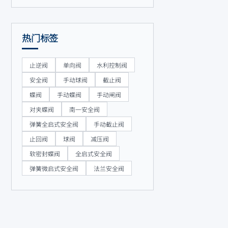
热门标签
止逆阀
单向阀
水利控制阀
安全阀
手动球阀
截止阀
蝶阀
手动蝶阀
手动闸阀
对夹蝶阀
南一安全阀
弹簧全启式安全阀
手动截止阀
止回阀
球阀
减压阀
软密封蝶阀
全启式安全阀
弹簧微启式安全阀
法兰安全阀