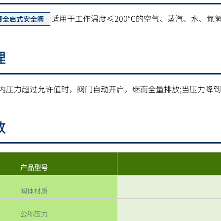
适用于工作温度≤200℃的空气、蒸汽、水、氮
簧全启式安全阀
理
内压力超过允许值时，阀门自动开启，继而全量排放;当压力降
数
产品型号
阀体材质
公称压力