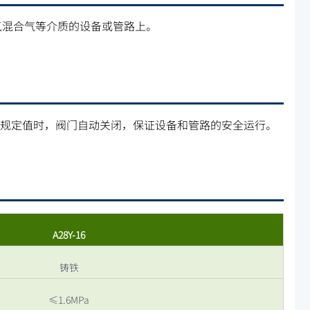
氢混合气等介质的设备或管路上。
到规定值时，阀门自动关闭，保证设备和管路的安全运行。
A28Y-16
铸铁
≤1.6MPa