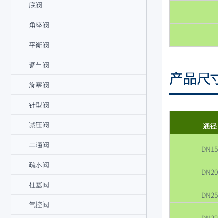
底阀
角座阀
平衡阀
调节阀
产品尺
旋塞阀
针型阀
减压阀
通径
二通阀
DN15
疏水阀
DN20
柱塞阀
DN25
气控阀
DN32