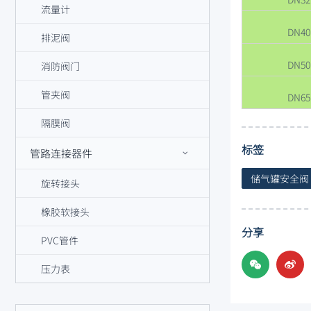
流量计
DN40
排泥阀
DN50
消防阀门
管夹阀
DN65
隔膜阀
标签
管路连接器件
储气罐安全阀
旋转接头
橡胶软接头
分享
PVC管件
压力表