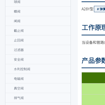
球阀
A28Y型
弹
蝶阀
闸阀
工作原
截止阀
止回阀
当设备和管路
过滤器
产品参
安全阀
水利控制阀
电磁阀
真空阀
排气阀