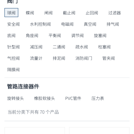
阀门
球阀
蝶阀
闸阀
截止阀
止回阀
过滤器
安全阀
水利控制阀
电磁阀
真空阀
排气阀
底阀
角座阀
平衡阀
调节阀
旋塞阀
针型阀
减压阀
二通阀
疏水阀
柱塞阀
气控阀
流量计
排泥阀
消防阀门
管夹阀
隔膜阀
管路连接器件
旋转接头
橡胶软接头
PVC管件
压力表
当前分类下共有 70 个产品