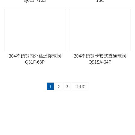
304不锈钢内外丝迷你球阀
304不锈钢卡套式直通球阀
Q31F-63P
Q91SA-64P
1
2
3
共 4 页