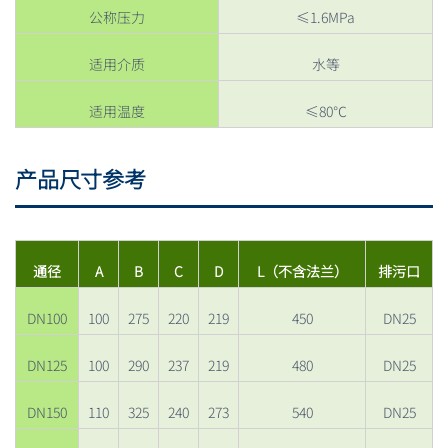
公称压力
≤1.6MPa
适用介质
水等
适用温度
≤80℃
产品尺寸参考
通径
A
B
C
D
L（不含法兰）
排污口
DN100
100
275
220
219
450
DN25
DN125
100
290
237
219
480
DN25
DN150
110
325
240
273
540
DN25