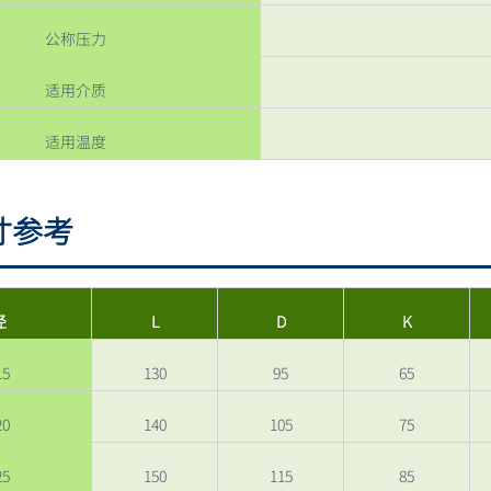
公称压力
适用介质
适用温度
寸参考
径
L
D
K
15
130
95
65
20
140
105
75
25
150
115
85