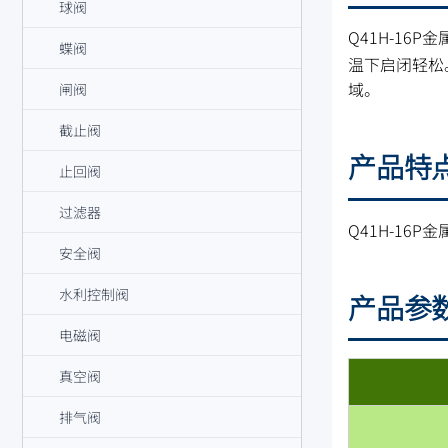
球阀
Q41H-16P金
蝶阀
温下启闭轻松
域。
闸阀
截止阀
产品特
止回阀
过滤器
Q41H-1
安全阀
水利控制阀
产品参
电磁阀
真空阀
排气阀