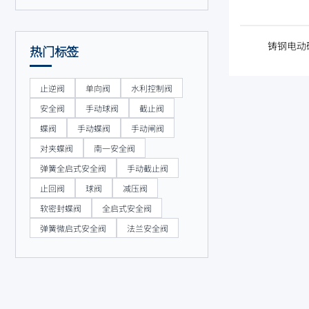
铸钢电动硬
热门标签
止逆阀
单向阀
水利控制阀
安全阀
手动球阀
截止阀
蝶阀
手动蝶阀
手动闸阀
对夹蝶阀
南一安全阀
弹簧全启式安全阀
手动截止阀
止回阀
球阀
减压阀
软密封蝶阀
全启式安全阀
弹簧微启式安全阀
法兰安全阀