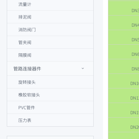
流量计
DN
排泥阀
DN
消防阀门
DN
管夹阀
DN
隔膜阀
管路连接器件
DN
旋转接头
DN1
橡胶软接头
DN1
PVC管件
DN1
压力表
DN2