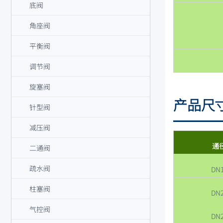
底阀
角座阀
平衡阀
调节阀
旋塞阀
产品尺
针型阀
减压阀
通
二通阀
疏水阀
DN
柱塞阀
DN
气控阀
DN