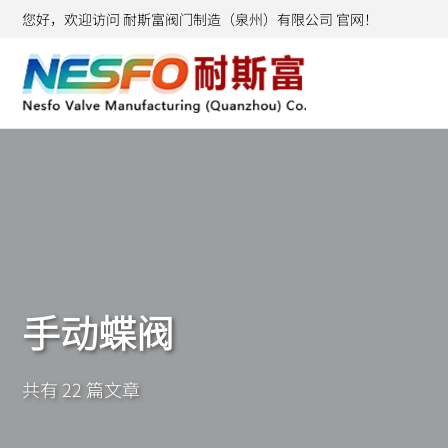
您好，欢迎访问 耐斯富阀门制造（泉州）有限公司 官网！
手动蝶阀
共有 22 篇文章