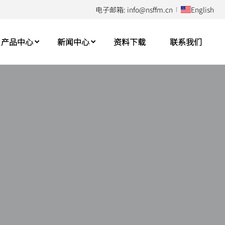
电子邮箱: info@nsffm.cn
English
产品中心
新闻中心
资料下载
联系我们