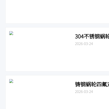
304不锈钢蜗轮
2026-03-24
铸钢蜗轮四氟对夹
2026-03-24