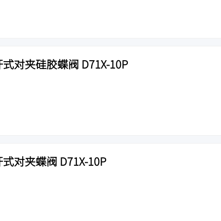
式对夹硅胶蝶阀 D71X-10P
式对夹蝶阀 D71X-10P