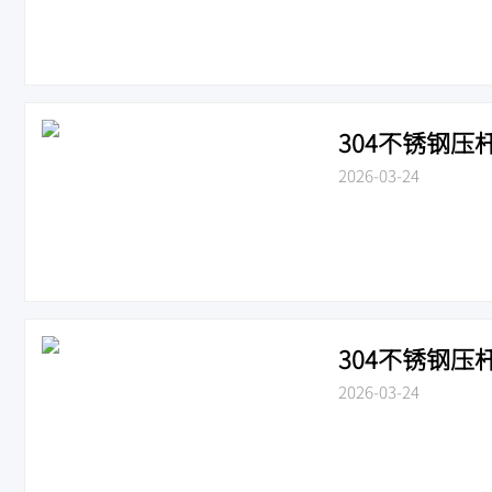
304不锈钢压杆
2026-03-24
304不锈钢压杆
2026-03-24