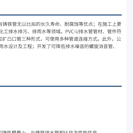
品有铸铁管无以比拟的长久寿命、耐腐蚀等优点；在施工上更
工排水排污、排雨水等领域。PVC-U排水管管材、管件符
管、扩直口管和扩凸口管三种形式，可使用多种管道连接方式。此外，公
雨水设计及工程；开发了可降低排水噪音的螺旋消音管、
。
数和弹性模量小，与铸铁排水管相比抗冻性能优良。