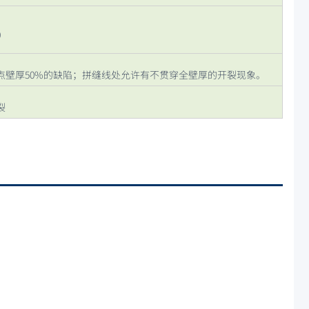
0
点壁厚50%的缺陷；拼缝线处允许有不贯穿全壁厚的开裂现象。
裂