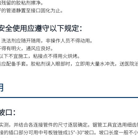
口残留的胶粘剂擦净。
好的管道静置至接口固化为止。
安全使用应遵守以下规定：
、洗洁剂应随开随用，非操作人员不得动用。
不得有明火，通风应良好。
℃以下不宜施工，粘接点不得用火烘烤。
员应配备手套。胶粘剂误入眼部时，立即用大量水冲洗，送医院
明
坡口：
实测，并结合各连接管件的尺寸逐层确定。锯管工具宜选用细齿
的插口部分可用中号板锉锉成15°-30°坡口。坡口长度一般不小于