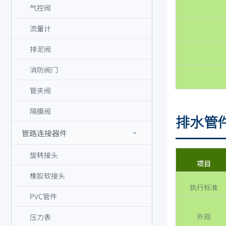
气控阀
流量计
排泥阀
消防阀门
管夹阀
隔膜阀
排水管
管路连接器件
旋转接头
项目
橡胶软接头
执行标准
PVC管件
外观
压力表