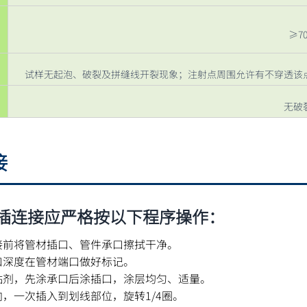
，
≥7
试样无起泡、破裂及拼缝线开裂现象；注射点周围允许有不穿透该
无破
接
插连接应严格按以下程序操作：
接前将管材插口、管件承口擦拭干净。
口深度在管材端口做好标记。
粘剂，先涂承口后涂插口，涂层均匀、适量。
，一次插入到划线部位，旋转1/4圈。