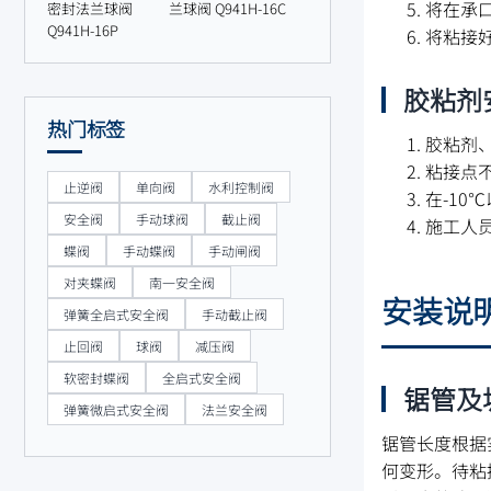
将在承
密封法兰球阀
兰球阀 Q941H-16C
Q941H-16P
将粘接
胶粘剂
热门标签
胶粘剂
粘接点
止逆阀
单向阀
水利控制阀
在-10
安全阀
手动球阀
截止阀
施工人
蝶阀
手动蝶阀
手动闸阀
对夹蝶阀
南一安全阀
安装说
弹簧全启式安全阀
手动截止阀
止回阀
球阀
减压阀
软密封蝶阀
全启式安全阀
锯管及
弹簧微启式安全阀
法兰安全阀
锯管长度根据
何变形。待粘接