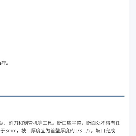
治疗。
锯、割刀和割管机等工具。断口应平整，断面处不得有任
3mm，坡口厚度宜为管壁厚度的1/3-1/2。坡口完成