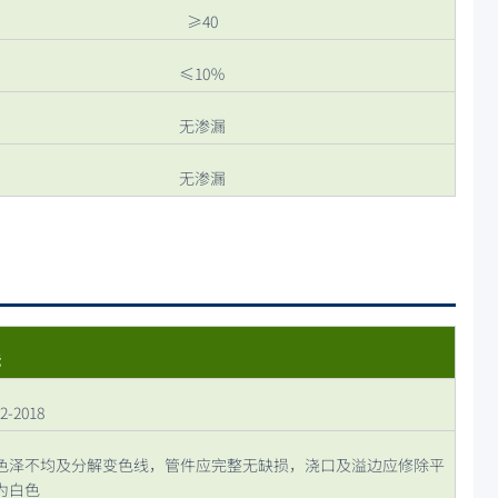
≥40
≤10％
无渗漏
无渗漏
标
2-2018
色泽不均及分解变色线，管件应完整无缺损，浇口及溢边应修除平
为白色