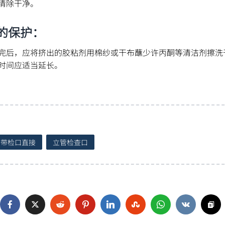
清除干净。
的保护：
完后，应将挤出的胶粘剂用棉纱或干布蘸少许丙酮等清洁剂擦洗
时间应适当延长。
带检口直接
立管检查口