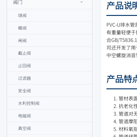
阀门
产品说
球阀
PVC-U排
蝶阀
有重量轻便于
合GB/T58
闸阀
司还开发了用
截止阀
中空螺旋消音
止回阀
产品特
过滤器
安全阀
管材表
水利控制阀
抗老化
管道对
电磁阀
管道摩
材料氧
真空阀
管道线膨