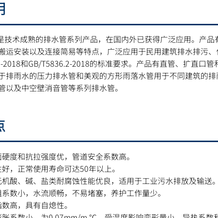
明
水管是技术成熟的排水管系列产品，在国内外已获得广泛应用。产
搬运安装以及连接简易等特点，广泛应用于民用建筑排水排污、化
36.1-2018和GB/T5836.2-2018的标准要求。产品有直
于排雨水的压力排水管和美观的方形雨落水管用于不同建筑的排
管以及中空壁消音管等系列排水管。
点
面硬度和抗拉强度优，管道安全系数高。
性好，正常使用寿命可达50年以上。
无机酸、碱、盐类耐腐蚀性能优良，适用于工业污水排放及输送
阻系数小，水流顺畅，不易堵塞，养护工作量少。
指数高，具有自熄性。
胀系数小，为0.07mm/m.℃，受温度影响变形量小。导热系