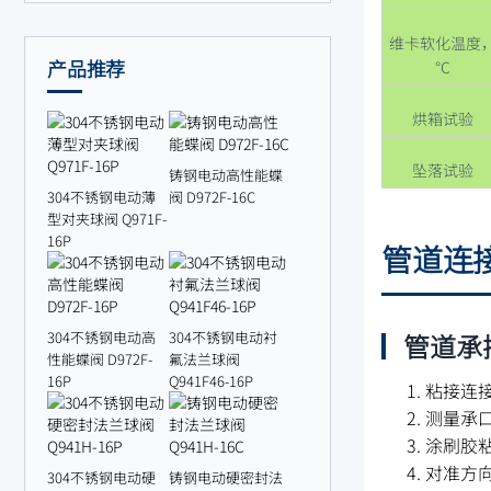
维卡软化温度
产品推荐
℃
烘箱试验
坠落试验
铸钢电动高性能蝶
304不锈钢电动薄
阀 D972F-16C
型对夹球阀 Q971F-
16P
管道连
管道承
304不锈钢电动高
304不锈钢电动衬
性能蝶阀 D972F-
氟法兰球阀
16P
Q941F46-16P
粘接连
测量承
涂刷胶
对准方向
304不锈钢电动硬
铸钢电动硬密封法