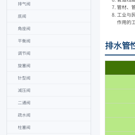
排气阀
管材、
工业与
底阀
作用的
角座阀
平衡阀
排水管
调节阀
旋塞阀
针型阀
减压阀
二通阀
疏水阀
柱塞阀