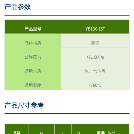
产品参数
产品型号
YB13X-16T
阀体材质
黄铜
公称压力
≤1.6MPa
适用介质
水、气体等
适用温度
≤80℃
产品尺寸参考
通径
G
L
D
重量（kg）