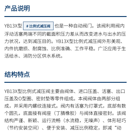
产品说明
YB13X型
也是一种自动阀门。该阀利用阀内
比例式减压阀
浮动活塞两端不同的截面积压力差从而改变进水与出水的压
力状况，达到减压目的。YB13X型比例式减压阀外形美观、
内件抗磨损、耐腐蚀、比例准确、工作平稳。广泛应用于生
活给水、消防分区供水系统。
结构特点
YB13X型比例式减压阀主要由阀体、进口压盖、活塞、出口
压盖及O型圈、密封垫等零件组成。本阀阀体由两部分组
成，并采用内螺纹连接式。阀内有活塞为灯罩式，底部有数
个圆孔，底面接有阀座（丁腈橡胶）与阀体直接密封。该阀
结构严谨、新颖、运行流畅（水流稳，无噪声）、体形轻巧
（节约安装空间）、便于安装、减压比例稳定，即减“动