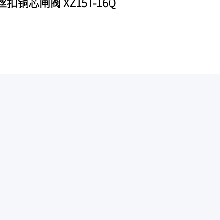
铜芯闸阀 XZ15T-16Q