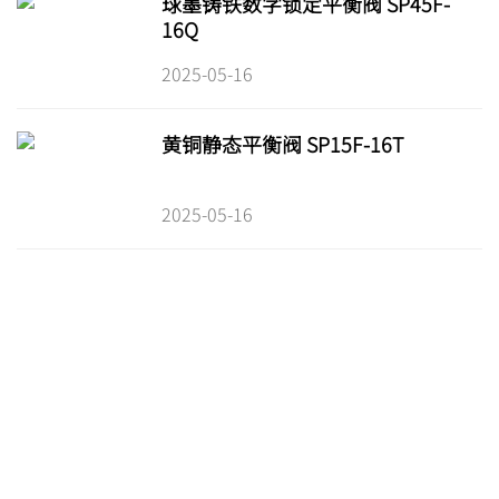
球墨铸铁数字锁定平衡阀 SP45F-
16Q
2025-05-16
黄铜静态平衡阀 SP15F-16T
2025-05-16