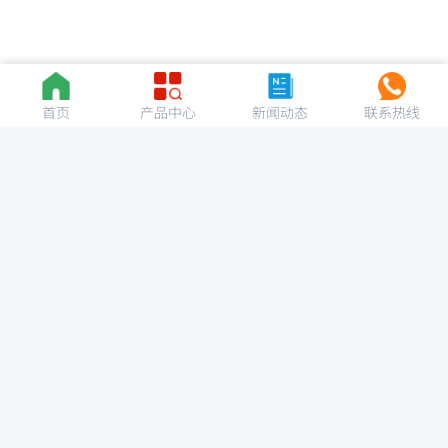
首页
产品中心
新闻动态
联系热线