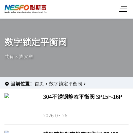
数字锁定平衡阀
共有 3 篇文章
当前位置：
首页
数字锁定平衡阀
304不锈钢静态平衡阀 SP15F-16P
2026-03-26